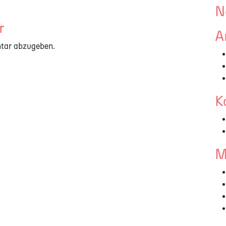
N
r
A
tar abzugeben.
K
M