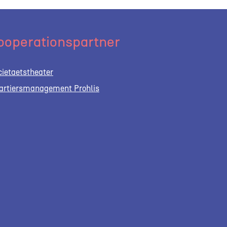
ooperationspartner
cietaetstheater
artiersmanagement Prohlis