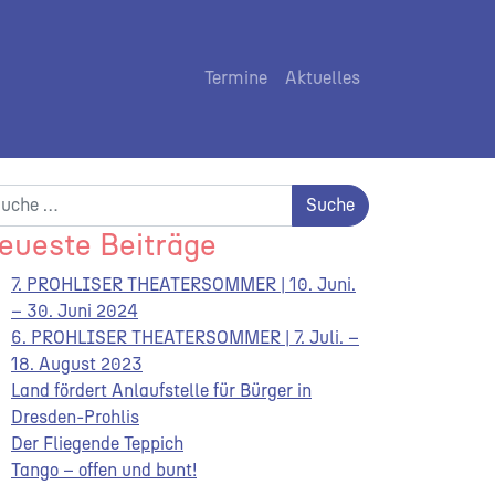
Termine
Aktuelles
che nach:
eueste Beiträge
7. PROHLISER THEATERSOMMER | 10. Juni.
– 30. Juni 2024
6. PROHLISER THEATERSOMMER | 7. Juli. –
18. August 2023
Land fördert Anlaufstelle für Bürger in
Dresden-Prohlis
Der Fliegende Teppich
Tango – offen und bunt!