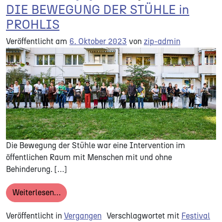
DIE BEWEGUNG DER STÜHLE in
PROHLIS
Veröffentlicht am
6. Oktober 2023
von
zip-admin
Die Bewegung der Stühle war eine Intervention im
öffentlichen Raum mit Menschen mit und ohne
Behinderung. […]
from DIE BEWEGUNG DER STÜHLE in PROHL
Weiterlesen…
Veröffentlicht in
Vergangen
Verschlagwortet mit
Festival