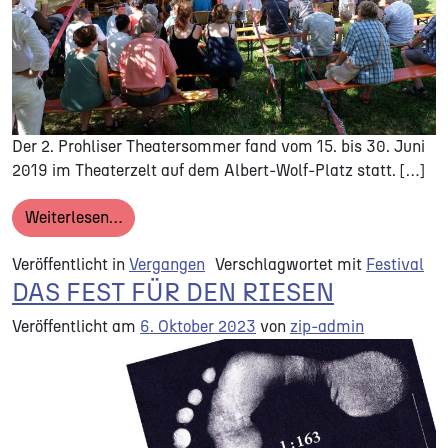
Der 2. Prohliser Theatersommer fand vom 15. bis 30. Juni
2019 im Theaterzelt auf dem Albert-Wolf-Platz statt. […]
from 2. PROHLISER THEATERSOMMER
Weiterlesen…
Veröffentlicht in
Vergangen
Verschlagwortet mit
Festival
DAS FEST FÜR DEN RIESEN
Veröffentlicht am
6. Oktober 2023
von
zip-admin