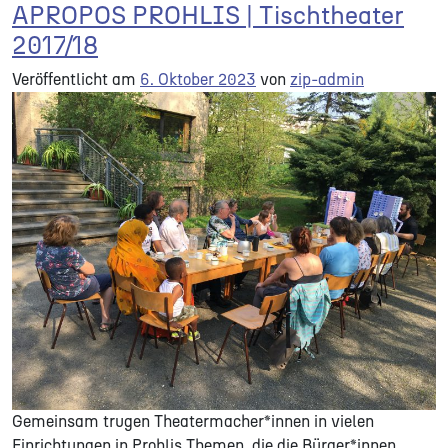
APROPOS PROHLIS | Tischtheater
2017/18
Veröffentlicht am
6. Oktober 2023
von
zip-admin
Gemeinsam trugen Theatermacher*innen in vielen
Einrichtungen in Prohlis Themen, die die Bürger*innen