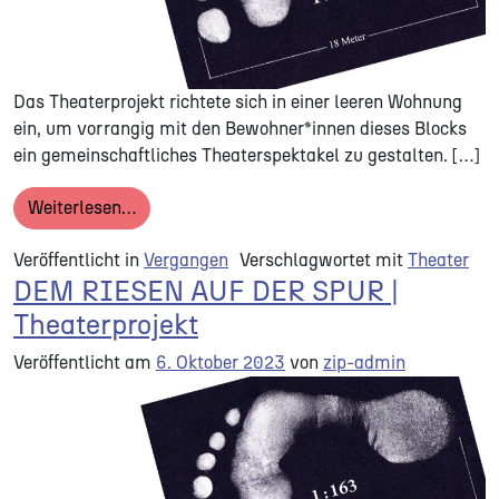
Das Theaterprojekt richtete sich in einer leeren Wohnung
ein, um vorrangig mit den Bewohner*innen dieses Blocks
ein gemeinschaftliches Theaterspektakel zu gestalten. […]
from DAS FEST FÜR DEN RIESEN
Weiterlesen…
Veröffentlicht in
Vergangen
Verschlagwortet mit
Theater
DEM RIESEN AUF DER SPUR |
Theaterprojekt
Veröffentlicht am
6. Oktober 2023
von
zip-admin