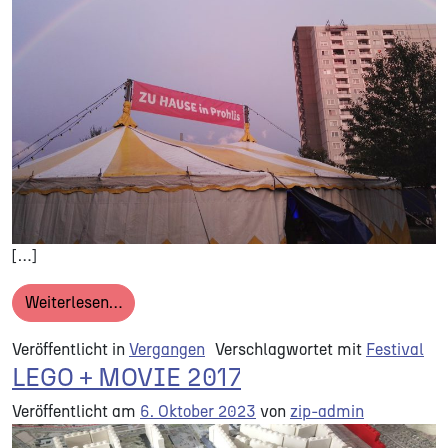
[…]
from THEATERZELT 2017
Weiterlesen…
Veröffentlicht in
Vergangen
Verschlagwortet mit
Festival
LEGO + MOVIE 2017
Veröffentlicht am
6. Oktober 2023
von
zip-admin