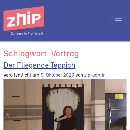
Direkt zum Inhalt wechseln
Hauptnavigation
Schlagwort:
Vortrag
Der Fliegende Teppich
Veröffentlicht am
6. Oktober 2023
von
zip-admin