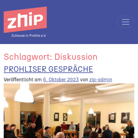
Direkt zum Inhalt wechseln
Hauptnavigation
Schlagwort:
Diskussion
PROHLISER GESPRÄCHE
Veröffentlicht am
6. Oktober 2023
von
zip-admin