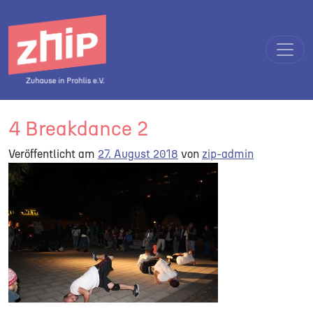
Direkt zum Inhalt wechseln
Hauptnavigation
4 Breakdance 2
Veröffentlicht am
27. August 2018
von
zip-admin