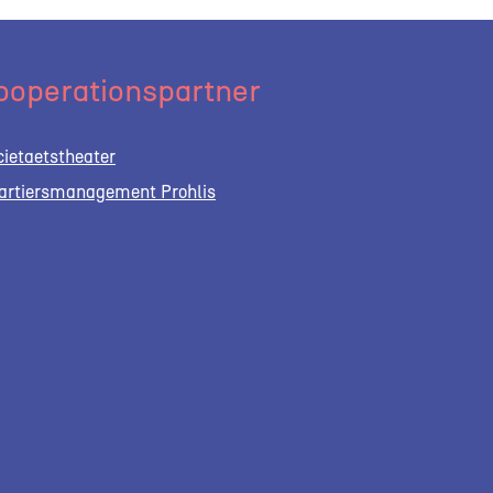
ooperationspartner
cietaetstheater
artiersmanagement Prohlis