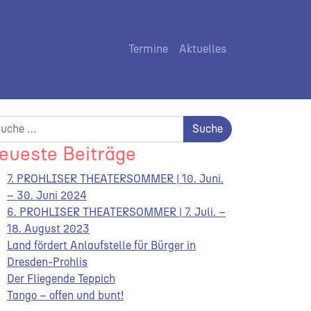
Termine
Aktuelles
che nach:
eueste Beiträge
7. PROHLISER THEATERSOMMER | 10. Juni.
– 30. Juni 2024
6. PROHLISER THEATERSOMMER | 7. Juli. –
18. August 2023
Land fördert Anlaufstelle für Bürger in
Dresden-Prohlis
Der Fliegende Teppich
Tango – offen und bunt!