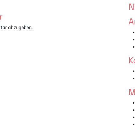
N
r
A
tar abzugeben.
K
M