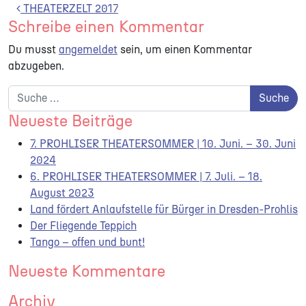
Beitrags-Navigation
THEATERZELT 2017
Schreibe einen Kommentar
Du musst
angemeldet
sein, um einen Kommentar
abzugeben.
Suche nach:
Neueste Beiträge
7. PROHLISER THEATERSOMMER | 10. Juni. – 30. Juni
2024
6. PROHLISER THEATERSOMMER | 7. Juli. – 18.
August 2023
Land fördert Anlaufstelle für Bürger in Dresden-Prohlis
Der Fliegende Teppich
Tango – offen und bunt!
Neueste Kommentare
Archiv