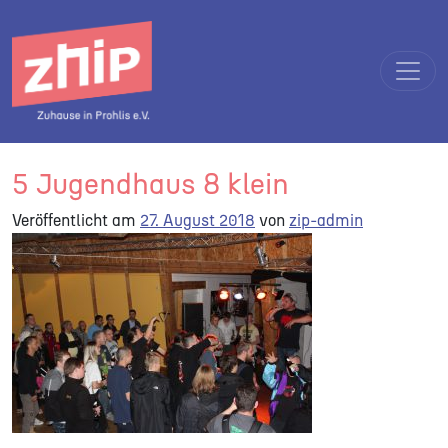
Direkt zum Inhalt wechseln
Hauptnavigation
5 Jugendhaus 8 klein
Veröffentlicht am
27. August 2018
von
zip-admin