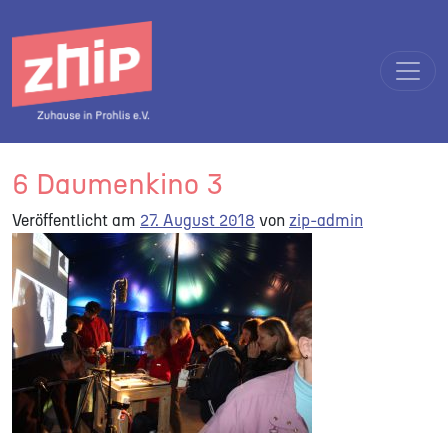
Direkt zum Inhalt wechseln
Hauptnavigation
6 Daumenkino 3
Veröffentlicht am
27. August 2018
von
zip-admin